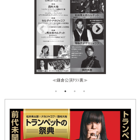
≫
≪鎌倉公演ﾁﾗｼ裏≫