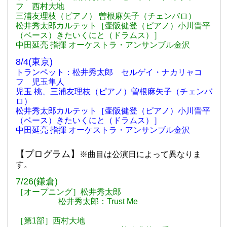
フ 西村大地
三浦友理枝（ピアノ） 曽根麻矢子（チェンバロ）
松井秀太郎カルテット［壷阪健登（ピアノ）小川晋平
（ベース）きたいくにと（ドラムス）］
中田延亮 指揮 オーケストラ・アンサンブル金沢
8/4(東京)
トランペット：松井秀太郎 セルゲイ・ナカリャコ
フ 児玉隼人
児玉 桃、三浦友理枝（ピアノ）曽根麻矢子（チェンバ
ロ）
松井秀太郎カルテット［壷阪健登（ピアノ）小川晋平
（ベース）きたいくにと（ドラムス）］
中田延亮 指揮 オーケストラ・アンサンブル金沢
【プログラム】
※曲目は公演日によって異なりま
す。
7/26(鎌倉)
［オープニング］松井秀太郎
松井秀太郎：Trust Me
［第1部］西村大地