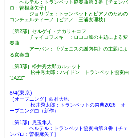
ヘルテル：トランペット協奏曲第３番［チェンバ
ロ：曽根麻矢子］
ジョリヴェ：トランペットとピアノのための
コンチェルティーノ［ピアノ：三浦友理枝］
［第2部］セルゲイ・ナカリャコフ
チャイコフスキー：ロココ風の主題による変
奏曲
アーバン：《ヴェニスの謝肉祭》の主題によ
る変奏曲
［第3部］松井秀太郎カルテット
松井秀太郎：ハイドン トランペット協奏曲
“JAZZ”
8/4(東京)
［オープニング］西村大地
松井秀太郎：トランペットの祭典2026 オ
ープニング曲（新作）
［第1部］児玉隼人
ヘルテル：トランペット協奏曲第３番［チェ
ンバロ：曽根麻矢子］