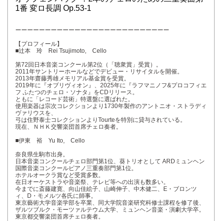
1番 変ロ長調 Op.53-1
ーーーーーーーーーーーーーーーーーーーーーーーーーー
【プロフィール】
■辻本 玲 Rei Tsujimoto, Cello
第72回日本音楽コンクール第2位（「聴衆賞」受賞）。
2011年サントリーホールなどでデビュー・リサイタルを開催。
2013年齋藤秀雄メモリアル基金賞を受賞。
2019年に『オブリヴィオン』、2025年に『ラフマニノフ&プロコフィエ
フ ふたつのチェロ・ソナタ』をCDリリース。
ともに「レコード芸術」特選盤に選ばれた。
使用楽器は宗次コレクションより1730年製作のアントニオ・ストラディ
ヴァリウスを、
弓は住野泰士コレクションよりTourteを特別に貸与されている。
現在、ＮＨＫ交響楽団首席チェロ奏者。
■伊東 裕 Yu Ito, Cello
奈良県生駒市出身。
日本音楽コンクールチェロ部門第1位、葵トリオとして ARDミュンヘン
国際音楽コンクールピアノ三重奏部門第1位。
ホテルオークラ賞など受賞多数。
在日オーケストラや音楽祭、テレビ等への出演も数多い。
今までに斎藤建寛、向山佳絵子、山崎伸子、中木健二、E・ブロンツ
ィ、D・モメルツ各氏に師事。
東京藝術大学音楽学部を卒業、同大学院音楽研究科修士課程を修了後、
ザルツブルク・モーツァルテウム大学、ミュンヘン音楽・演劇大学卒。
東京都交響楽団首席チェロ奏者。