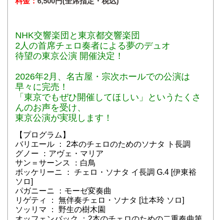
料金：
6,500円(全席指定・税込)
NHK交響楽団と東京都交響楽団
2人の首席チェロ奏者による夢のデュオ
待望の東京公演 開催決定！
2026年2月、名古屋・宗次ホールでの公演は
早々に完売！
「東京でもぜひ開催してほしい」というたくさ
んのお声を受け、
東京公演が実現します！
【プログラム】
バリエール ： 2本のチェロのためのソナタ ト長調
グノー ：アヴェ・マリア
サン＝サーンス ：白鳥
ボッケリーニ ： チェロ・ソナタ イ長調 G.4 [伊東裕
ソロ]
パガニーニ ：モーゼ変奏曲
リゲティ ： 無伴奏チェロ・ソナタ [辻本玲 ソロ]
ソッリマ ： 野生の樹木園
オッフェンバック ：2本のチェロのための二重奏曲第